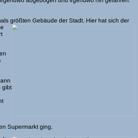
 irgendwo abgebogen und irgendwo hin gefahren.
als größten Gebäude der Stadt. Hier hat sich der
he
t
nen
s
Kann
 gibt
s
ht
nen Supermarkt ging.