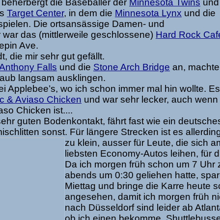
beherbergt die Baseballer der
Minnesota Twins
und 
as
Target Center
, in dem die
Minnesota Lynx
und die
spielen. Die ortsansässige Damen- und
war das (mittlerweile geschlossene)
Hard Rock Caf
epin Ave.
, die mir sehr gut gefällt.
 Anthony Falls
und die
Stone Arch Bridge
an, machte
laub langsam ausklingen.
i Applebee’s, wo ich schon immer mal hin wollte. E
c & Aviaso Chicken
und war sehr lecker, auch wenn 
aso Chicken ist....
ehr guten Bodenkontakt, fährt fast wie ein deutsche
schlitten sonst. Für längere St
recken ist es allerdin
zu klein, ausser für Leute, die sich a
liebsten Economy-Autos leihen, für di
Da ich morgen früh schon um 7 Uhr
abends um 0:30 geliehen hatte, spar
Miettag und bringe die Karre heute 
angesehen, damit ich morgen früh n
nach Düsseldorf sind leider ab Atlant
ob ich einen bekomme. Shuttlebusse 