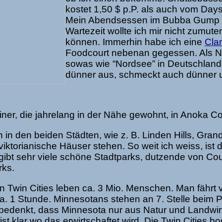
kostet 1,50 $ p.P. als auch vom Day
Mein Abendsessen im Bubba Gump in 
Wartezeit wollte ich mir nicht zumu
können. Immerhin habe ich eine
Cla
Foodcourt nebenan gegessen. Als Nac
sowas wie “Nordsee” in Deutschland
dünner aus, schmeckt auch dünner 
iner, die jahrelang in der Nähe gewohnt, in Anoka Cou
 in den beiden Städten, wie z. B. Linden Hills, Gran
viktorianische Häuser stehen. So weit ich weiss, ist 
gibt sehr viele schöne Stadtparks, dutzende von Co
rks.
den Twin Cities leben ca. 3 Mio. Menschen. Man fährt 
. 1 Stunde. Minnesotans stehen an 7. Stelle beim P
denkt, dass Minnesota nur aus Natur und Landwirt
st klar wo das erwirtschaftet wird. Die Twin Cities b