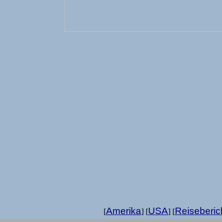
Amerika
USA
Reiseberic
[
] [
] [