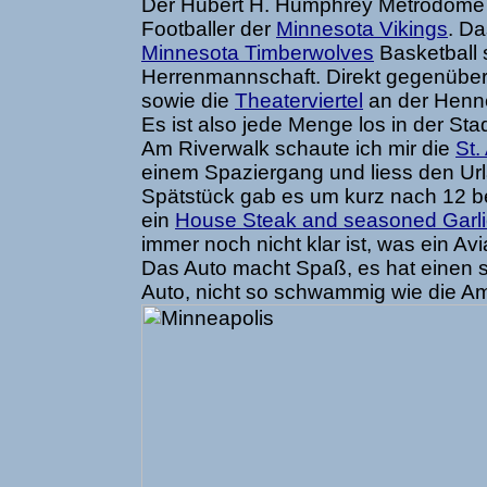
Der Hubert H. Humphrey Metrodome 
Footballer der
Minnesota Vikings
. D
Minnesota Timberwolves
Basketball 
Herrenmannschaft. Direkt gegenüber 
sowie die
Theaterviertel
an der Henn
Es ist also jede Menge los in der Stadt
Am Riverwalk schaute ich mir die
St.
einem Spaziergang und liess den Ur
Spätstück gab es um kurz nach 12 be
ein
House Steak and seasoned Garli
immer noch nicht klar ist, was ein Avi
Das Auto macht Spaß, es hat einen s
Auto, nicht so schwammig wie die Ami