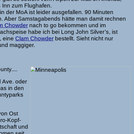
s Inn zum Flughafen.
der MoA ist leider ausgefallen. 90 Minuten
ten. Aber Samstagabends hätte man damit rechnen
m Chowder
nach to go bekommen und im
hspeise habe ich bei Long John Silver’s, ist
, eine
Clam Chowder
bestellt. Sieht nicht nur
und maggiger.
nty....
d Ave. oder
das in den
untyparks
von Ost
ro-Kopf-
schaft und
oomen seit