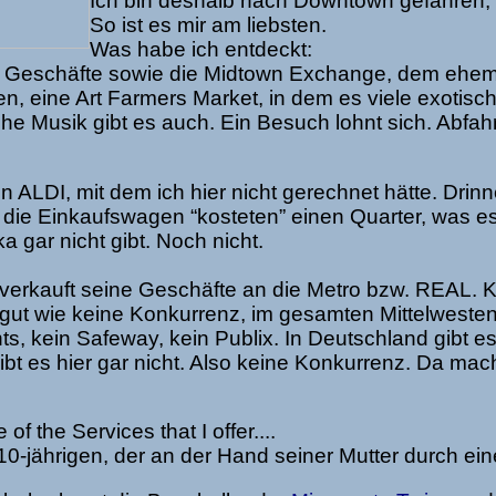
Ich bin deshalb nach Downtown gefahren,
So ist es mir am liebsten.
Was habe ich entdeckt:
ine Geschäfte sowie die Midtown Exchange, dem ehem
n, eine Art Farmers Market, in dem es viele exotisc
che Musik gibt es auch. Ein Besuch lohnt sich. Abfahr
 ALDI, mit dem ich hier nicht gerechnet hätte. Drin
 die Einkaufswagen “kosteten” einen Quarter, was e
 gar nicht gibt. Noch nicht.
 verkauft seine Geschäfte an die Metro bzw. REAL. 
 gut wie keine Konkurrenz, im gesamten Mittelwesten
ts, kein Safeway, kein Publix. In Deutschland gibt e
ibt es hier gar nicht. Also keine Konkurrenz. Da mac
 the Services that I offer....
10-jährigen, der an der Hand seiner Mutter durch ei