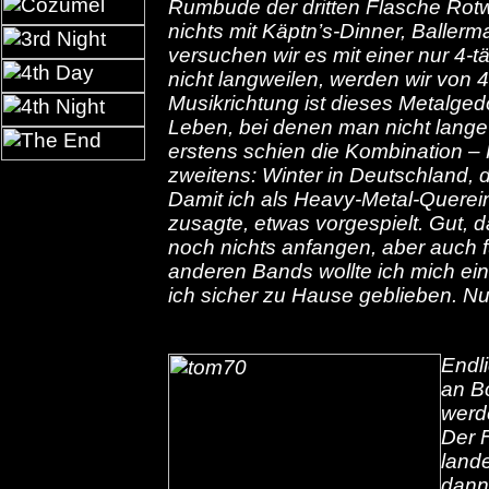
Rumbude der dritten Flasche Rotwe
nichts mit Käptn’s-Dinner, Baller
versuchen wir es mit einer nur 4-
nicht langweilen, werden wir von 
Musikrichtung ist dieses Metalged
Leben, bei denen man nicht lange k
erstens schien die Kombination – H
zweitens: Winter in Deutschland, 
Damit ich als Heavy-Metal-Querein
zusagte, etwas vorgespielt. Gut,
noch nichts anfangen, aber auch fü
anderen Bands wollte ich mich ei
ich sicher zu Hause geblieben. Nur
Endl
an B
werde
Der 
lande
dann