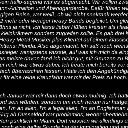
in hallo-sagend war es abgemacht. Wir wollen zwar 
mann-Animation und Abendgarderobe. Dafür fühlen wir
tägigen Reise, wer weiß, ob wir nicht seekrank wer
42 mehr oder weniger heavy Bands begleitet. Um gle
öhns ja nicht, ich lasse lieber Hüften kreisen als H
leinkrämern sondern zugreifen sollte. Es gab drei K
eavy Metal Musiker plus Klientel auf einem klassisch
drittens: Florida. Also abgemacht. Ich saß noch wein
steiger wenigstens wusste, auf was ich mich da eing
 das meiste davon fand ich nicht gut, mit Grunzen 
r mich war etwas dabei. Ich freute mich bereits vor 
nfach überraschen lassen. Hätte ich den Angekündi
 für eine reine Kreuzfahrt war mir der Preis zu hoch.
ich
Januar war mir dann doch etwas mulmig. Ich hatte 
ord sein würden, sondern um mich herum nur hartges
n. I’m an alien, I'm a legal alien, I'm an Englishma
Flug ab Düsseldorf war problemlos, weder übertrieb
ten pünktlich in Miami. Dort mussten wir allerdings 
 noch eine halbe Stunde bei der Immigration und ein