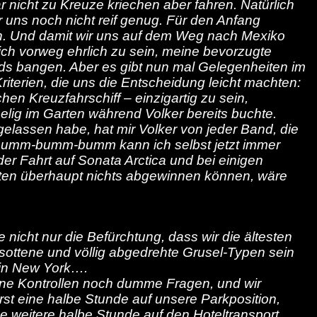
nicht zu Kreuze kriechen aber fahren. Natürlich
 uns noch nicht reif genug. Für den Anfang
den. Und damit wir uns auf dem Weg nach Mexiko
ich vorweg ehrlich zu sein, meine bevorzugte
eads bangen. Aber es gibt nun mal Gelegenheiten im
riterien, die uns die Entscheidung leicht machten:
en Kreuzfahrschiff – einzigartig zu sein,
selig im Garten während Volker bereits buchte.
elassen habe, hat mir Volker von jeder Band, die
zu Bumm-bumm-bumm kann ich selbst jetzt immer
der Fahrt auf Sonata Arctica und bei einigen
gten überhaupt nichts abgewinnen können, wäre
nicht nur die Befürchtung, dass wir die ältesten
ottene und völlig abgedrehte Grusel-Typen sein
n in New York….
ene Kontrollen noch dumme Fragen, und wir
erst eine halbe Stunde auf unsere Parkposition,
e weitere halbe Stunde auf den Hoteltransport