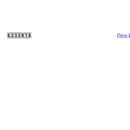
[
New E